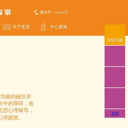
微信号：cyue122
关于竞思
中心查询
在线沟通
在线沟通
询功能的融洽关
访路线
长中的障碍，改
竞思心理辅导，
关闭
心理困扰。